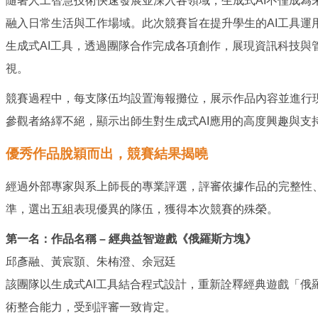
隨著人工智慧技術快速發展並深入各領域，生成式AI不僅成為
融入日常生活與工作場域。此次競賽旨在提升學生的AI工具運
生成式AI工具，透過團隊合作完成各項創作，展現資訊科技與
視。
競賽過程中，每支隊伍均設置海報攤位，展示作品內容並進行
參觀者絡繹不絕，顯示出師生對生成式AI應用的高度興趣與支
優秀作品脫穎而出，競賽結果揭曉
經過外部專家與系上師長的專業評選，評審依據作品的完整性
準，選出五組表現優異的隊伍，獲得本次競賽的殊榮。
第一名：作品名稱 – 經典益智遊戲《俄羅斯方塊》
邱彥融、黃宸顥、朱栯澄、余冠廷
該團隊以生成式AI工具結合程式設計，重新詮釋經典遊戲「俄
術整合能力，受到評審一致肯定。