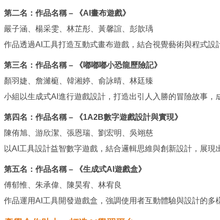
第二名：作品名稱 – 《AI畫布遊戲》
嚴子涵、楊采雯、林芷彤、黃馨誼、彭歆瑀
作品透過AI工具打造互動式畫布遊戲，結合視覺藝術與程式設
第三名：作品名稱 – 《嘟嘟嘟小恐龍歷險記》
顏羽婕、詹濰榳、韓湘婷、俞詠晴、林廷臻
小組以生成式AI進行遊戲設計，打造出引人入勝的冒險故事，
第四名：作品名稱 – 《1A2B數字遊戲設計與實現》
陳侑旭、游欣潔、張恩瑞、劉宏明、吳翊慈
以AI工具設計益智數字遊戲，結合邏輯思維與創新設計，展現
第五名：作品名稱 – 《生成式AI遊戲盒》
傅郁惟、朱承偉、陳昊宥、林宥良
作品運用AI工具開發遊戲盒，強調使用者互動體驗與設計的多