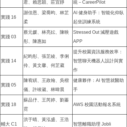
君、賴思穎、莊宜靜
統－CareerPilot
謝佳恩、梁喬昀、林芷
AI 健身助手：智能化仰臥
實踐 16
柔
起坐訓練系統
蔡元媛、林亮妘、陳映
Stressed Out 減壓遊戲
實踐 03
彤、陳惠如
APP
提升校園資訊服務效率：
紀昀彤、張芷綾、李俐
實踐 14
智慧聊天機器人設計與實
伶、黃文馨、何芷葳
作
陳宥綨、王政翰、吳楷
健康夥伴：AI 智慧就醫助
實踐 05
儀、許竣崴、林暐晨
手
蘇品伃、王芮婷、劉蓁
實踐 18
AWS 校園活動報名系統
霓
洪于晴、黃泓盛、王浩
輔大 C1
智慧離職助理 Jobli