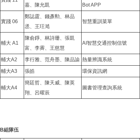
嘉、陳允凱
Bot APP
鄭誌霆、錢彥勲、林品
實踐 06
智慧重訓菜單
丞、王玨澔
陳俞錚、林詩珊、張凱
輔大 A1
AI智慧交通控制信號
富、李霽、王慈慧
輔大A2
李行雅、范舟墨、陳品諭
熱量辨識系統
輔大A3
張皓
環保資訊網
簡廷哲、陳天威、陳英
輔大A4
圖書管理查詢系統
翔、呂曜辰
B組隊伍