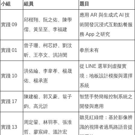
小組
組員
題目
應用 AR 與生成式 AI 技
邱楷翔、阮之佑、陳學
實踐 09
術開發沉浸式互動點餐服
儒、黃呈至、李福建
務 App 之研究
曾子珊、柯芯妤、劉汶
實踐 01
拳所未有
昕、王亭文、洪詩閔
從 LINE 選單到虛擬實
洪佑綸、李韋孝、楊晟
實踐 10
境：地板設計模擬與選擇
佑、楊承憲
系統
陳建榳、郭又豪、翁子
智慧手勢簡報控制系統之
實踐 17
鈞、高元訢
開發與應用
聽見紅綠燈：基於影像辨
周定翬、林羽葶、張淮
實踐 13
識的視障者過馬路語音提
哲、廖宸緯、溫許宏