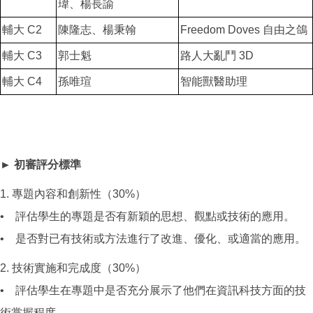
瑋、楊長諭
輔大 C2
陳隆志、楊秉翰
Freedom Doves 自由之鴿
輔大 C3
郭士魁
路人大亂鬥 3D
輔大 C4
孫唯瑄
智能獸醫助理
► 初審評分標準
1. 專題內容和創新性（30%）
• 評估學生的專題是否有新穎的思想、觀點或技術的應用。
• 是否對已有技術或方法進行了改進、優化、或適當的應用。
2. 技術實施和完成度（30%）
• 評估學生在專題中是否充分展示了他們在資訊科技方面的技
術掌握程度。