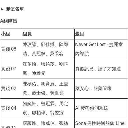
► 隊伍名單
A組隊伍
小組
組員
題目
陳玟諺、郭佳嬡、陳郅
Never Get Lost - 捷運室
實踐 08
晴、黃冠寧、吳采容
內導航
江芷怡、張祐菱、劉芷
實踐 07
真假訊息，讀了才知道
庭、陳維元
陳楨佑、胡育辰、王重
實踐 02
藥安心：服藥管家
彥、藍士傑、黃韋郡
顏奕軒、曾冠霖、周定
實踐 04
AI 疲勞偵測系統
宸、廖柏偉、翁翌宸
康藹峰、陳威仲、張祐
Sona 男性時尚服飾 Line
實踐 11