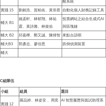
醒系統
實踐 15
劉銘浩、賀柏佑、黃崇君
自動化個人財務記錄工具
姚孟軒、林郁翔、林祐
投票網站之結合生成式AI
輔大 B1
霆、黃詩雅、林俊佑
與區塊鏈
輔大 B2
邱嘉樺、鄭又誠、陳煒智
來點台語唄
輔大B3
郭彥志、廖佳恩
跌倒偵測裝置
輔大
C組隊伍
小組
組員
題目
羅品婷、林姿安 、周奕
AI 智慧履歷與面試助理系
實踐 12