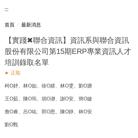
:::
首頁
最新消息
【實踐✖聯合資訊】資訊系與聯合資訊
股份有限公司第15期ERP專業資訊人才
培訓錄取名單
► 正取
柯O妤、林O如、徐O婧、林O雯、劉O溏
王O茹、陳O筠、胡O瀞、謝O安、簡O婕
詹O睿、呂O祐、郭O恩、陳O靜、林O安
劉O甄