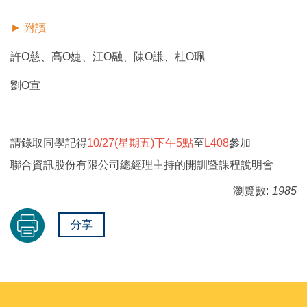
► 附讀
許O慈、高O婕、江O融、陳O謙、杜O珮
劉O宣
請錄取同學記得
10/27(星期五)下午5點
至
L408
參加
聯合資訊股份有限公司總經理主持的開訓暨課程說明會
瀏覽數:
1985
分享