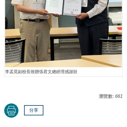
李孟晃副校長致贈張君文總經理感謝狀
瀏覽數:
661
分享