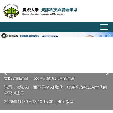
跳
實踐大學
資訊科技與管理學系
到
Dept. of Information Technology and Management
主
要
內
容
區
業師協同教學 --- 凌群電腦總經理劉瑞隆
講題：駕馭 AI，而不是被 AI 取代：從產業趨勢談AI世代的
學習與成長
2026年4月30日13:10-15:00 L407 教室