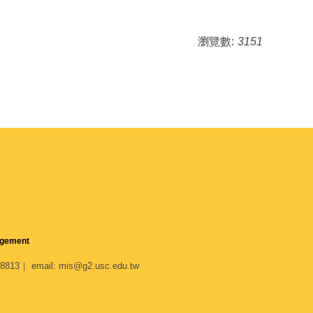
瀏覽數:
3151
agement
｜ email: mis@g2.usc.edu.tw